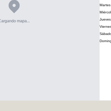
Martes
Miérco
Jueves
Cargando mapa...
Vierne
Sábad
Domin