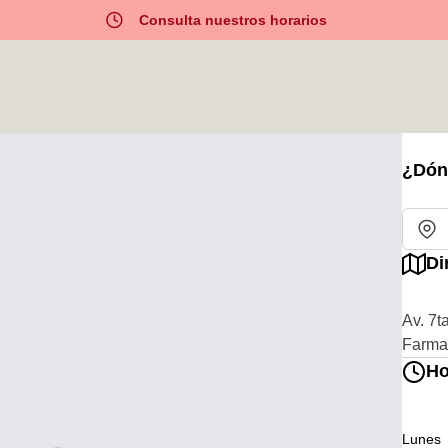
Consulta nuestros horarios
¿Dón
Di
Av. 7ta
Farmat
Ho
Lunes